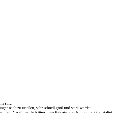
ns sind.
ger nach zu urteilen, sehr schnell groß und stark werden.
hwertigem Nassfutter für Kitten, zum Beispiel von Animonda, GranataP