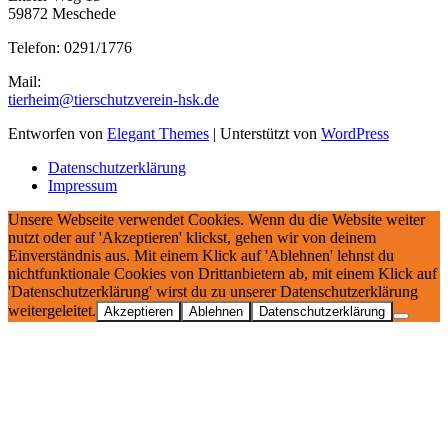
59872 Meschede
Telefon: 0291/1776
Mail:
tierheim@tierschutzverein-hsk.de
Entworfen von
Elegant Themes
| Unterstützt von
WordPress
Datenschutzerklärung
Impressum
Unsere Webseite verwendet Cookies. Wenn du die Website weiter
nutzt oder auf 'Akzeptieren' klickst, gehen wir von deinem
Einverständnis aus. Mit einem Klick auf 'Ablehnen' lehnst du
nichtfunktionale Cookies von Drittanbietern ab, mit einem Klick auf
'Datenschutzerklärung' wirst du zu unserer Datenschutzerklärung
weitergeleitet.
Akzeptieren
Ablehnen
Datenschutzerklärung