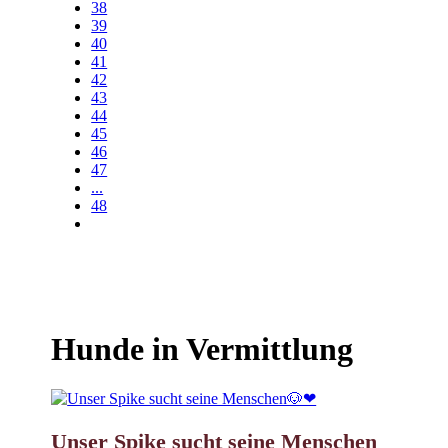
38
39
40
41
42
43
44
45
46
47
...
48
Hunde in Vermittlung
Unser Spike sucht seine Menschen