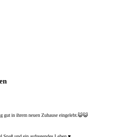
en
g gut in ihrem neuen Zuhause eingelebt.😺😺
el Spaß und ein aufregendes Leben.♥