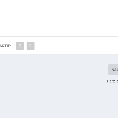
AKTIE:
NÄ
Herzli