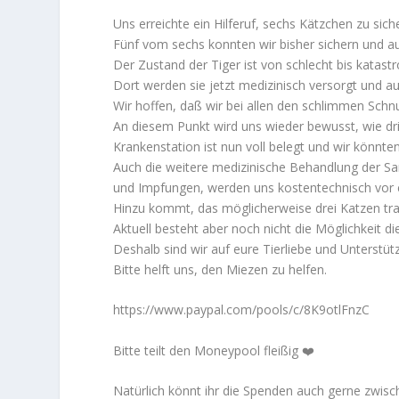
Uns erreichte ein Hilferuf, sechs Kätzchen zu sic
Fünf vom sechs konnten wir bisher sichern und au
Der Zustand der Tiger ist von schlecht bis katastr
Dort werden sie jetzt medizinisch versorgt und a
Wir hoffen, daß wir bei allen den schlimmen Schnup
An diesem Punkt wird uns wieder bewusst, wie dr
Krankenstation ist nun voll belegt und wir könnt
Auch die weitere medizinische Behandlung der S
und Impfungen, werden uns kostentechnisch vor ei
Hinzu kommt, das möglicherweise drei Katzen tra
Aktuell besteht aber noch nicht die Möglichkeit di
Deshalb sind wir auf eure Tierliebe und Unterstü
Bitte helft uns, den Miezen zu helfen.
https://www.paypal.com/pools/c/8K9otlFnzC
Bitte teilt den Moneypool fleißig ❤️
Natürlich könnt ihr die Spenden auch gerne zwisc