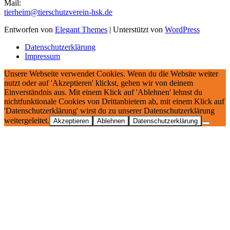
Mail:
tierheim@tierschutzverein-hsk.de
Entworfen von
Elegant Themes
| Unterstützt von
WordPress
Datenschutzerklärung
Impressum
Unsere Webseite verwendet Cookies. Wenn du die Website weiter
nutzt oder auf 'Akzeptieren' klickst, gehen wir von deinem
Einverständnis aus. Mit einem Klick auf 'Ablehnen' lehnst du
nichtfunktionale Cookies von Drittanbietern ab, mit einem Klick auf
'Datenschutzerklärung' wirst du zu unserer Datenschutzerklärung
weitergeleitet.
Akzeptieren
Ablehnen
Datenschutzerklärung